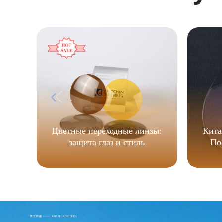
Цветные переходные линзы:
Кита
защита глаз и стиль
По