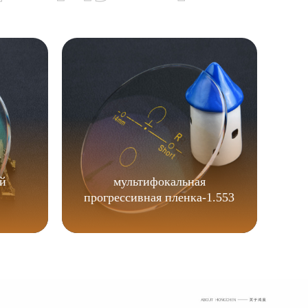
К
ой
мультифокальная
прогрессивная пленка-1.553