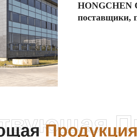
HONGCHEN O
поставщики, 
ствующая П
ующая
Продукци