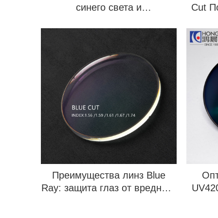
синего света и
Cut П
запотевания-1.740
Преимущества линз Blue
Опт
Ray: защита глаз от вредного
UV420
излучения