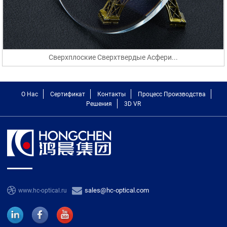
Сверхплоские Сверхтвердые Асфери...
О Нас
Сертификат
Контакты
Процесс Производства
Решения
3D VR
sales@hc-optical.com
www.hc-optical.ru